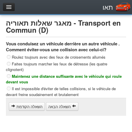
תאו
עמוד הבית
מאגר שאלות תאוריה - Transport en
מבחן
Commun (D)
Véhicule automoteur (B)
Vous conduisez un véhicule derrière un autre véhicule .
Motocycle (A)
Comment éviter-vous une collision avec celui-ci?
Tracteurs (1)
Roulez toujours avec des feux de croisements allumés
Faites toujours marcher les feux de détresse (les quatre
Véhicule Poids lourds (C1)
clignotent)
Poids lourds/remorque (C)
Maintenez une distance suffisante avec le véhicule qui roule
devant vous
Transport en Commun (D)
Il est impossible d'éviter de telles collisions, si le véhicule de
מאגר שאלות
devant freine soudainement et brutalement
Véhicule automoteur (B)
השאלה הבאה
השאלה הקודמת
Motocycle (A)
Tracteurs (1)
Véhicule Poids lourds (C1)