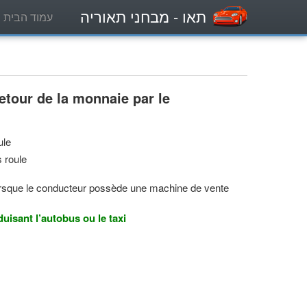
תאו
- מבחני תאוריה
עמוד הבית
retour de la monnaie par le
ule
s roule
 lorsque le conducteur possède une machine de vente
duisant l’autobus ou le taxi