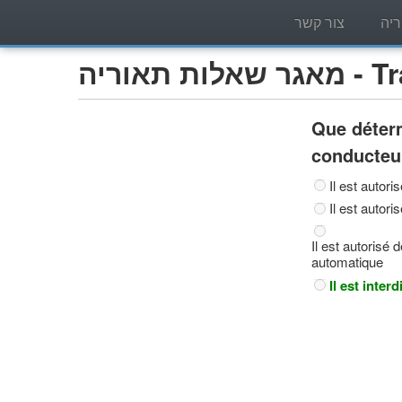
יה
צור קשר
Trans)
Que déterm
conducteur
Il est autor
Il est autor
Il est autorisé
automatique
Il est inter