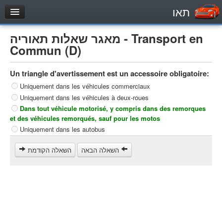
תאו
עמוד הבית
מאגר שאלות תאוריה - Transport en
מבחן
Commun (D)
Véhicule automoteur (B)
Un triangle d'avertissement est un accessoire obligatoire:
Motocycle (A)
Uniquement dans les véhicules commerciaux
Tracteurs (1)
Uniquement dans les véhicules à deux-roues
Véhicule Poids lourds (C1)
Dans tout véhicule motorisé, y compris dans des remorques
et des véhicules remorqués, sauf pour les motos
Poids lourds/remorque (C)
Uniquement dans les autobus
Transport en Commun (D)
השאלה הבאה
השאלה הקודמת
מאגר שאלות
Véhicule automoteur (B)
Motocycle (A)
Tracteurs (1)
Véhicule Poids lourds (C1)