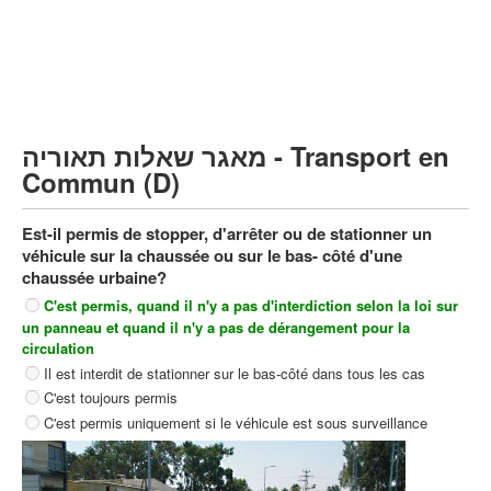
Poids lourds/remorque (C)
Transport en Commun (D)
קורס תאוריה
ספר תאוריה
מאגר שאלות תאוריה - Transport en
צור קשר
Commun (D)
Est-il permis de stopper, d'arrêter ou de stationner un
véhicule sur la chaussée ou sur le bas- côté d'une
chaussée urbaine?
C'est permis, quand il n'y a pas d'interdiction selon la loi sur
un panneau et quand il n'y a pas de dérangement pour la
circulation
Il est interdit de stationner sur le bas-côté dans tous les cas
C'est toujours permis
C'est permis uniquement si le véhicule est sous surveillance