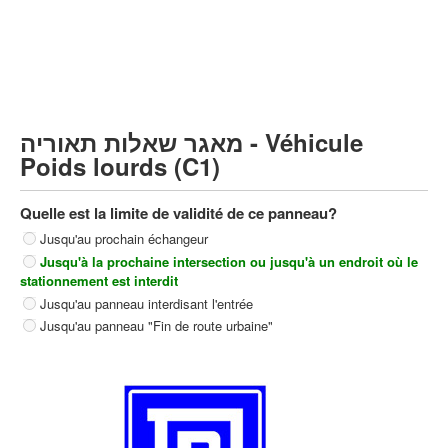
Poids lourds/remorque (C)
Transport en Commun (D)
קורס תאוריה
ספר תאוריה
מאגר שאלות תאוריה - Véhicule
צור קשר
Poids lourds (C1)
Quelle est la limite de validité de ce panneau?
Jusqu'au prochain échangeur
Jusqu'à la prochaine intersection ou jusqu'à un endroit où le
stationnement est interdit
Jusqu'au panneau interdisant l'entrée
Jusqu'au panneau "Fin de route urbaine"