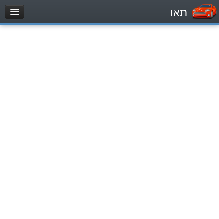
תאו
עמוד הבית
מבחן
Véhicule automoteur (B)
Motocycle (A)
Tracteurs (1)
Véhicule Poids lourds (C1)
Poids lourds/remorque (C)
Transport en Commun (D)
מאגר שאלות
Véhicule automoteur (B)
Motocycle (A)
Tracteurs (1)
Véhicule Poids lourds (C1)