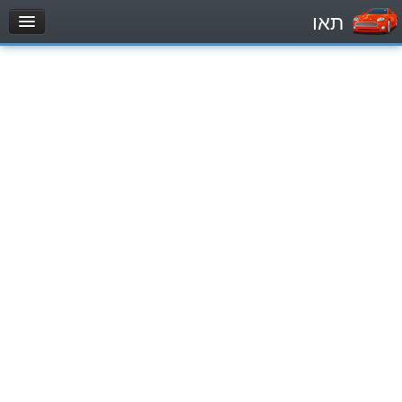
תאו
עמוד הבית
מבחן
Véhicule automoteur (B)
Motocycle (A)
Tracteurs (1)
Véhicule Poids lourds (C1)
Poids lourds/remorque (C)
Transport en Commun (D)
מאגר שאלות
Véhicule automoteur (B)
Motocycle (A)
Tracteurs (1)
Véhicule Poids lourds (C1)