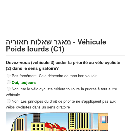
Poids lourds/remorque (C)
Transport en Commun (D)
קורס תאוריה
ספר תאוריה
מאגר שאלות תאוריה - Véhicule
צור קשר
Poids lourds (C1)
Devez-vous (véhicule 3) céder la priorité au vélo cycliste
(2) dans le sens giratoire?
Pas forcément. Cela dépendra de mon bon vouloir
Oui, toujours
Non, car le vélo cycliste cédera toujours la priorité à tout autre
véhicule
Non. Les principes du droit de priorité ne s'appliquent pas aux
vélos cyclistes dans un sens giratoire