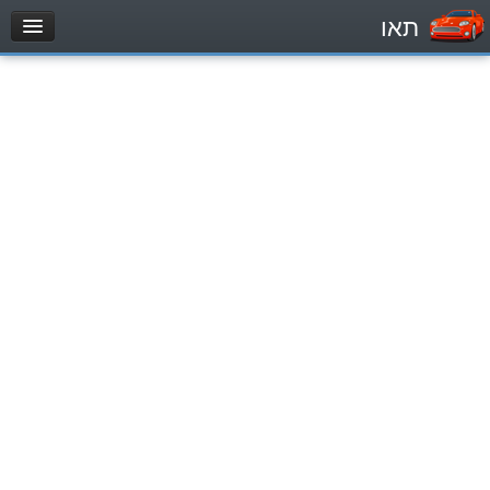
תאו
עמוד הבית
מבחן
Véhicule automoteur (B)
Motocycle (A)
Tracteurs (1)
Véhicule Poids lourds (C1)
Poids lourds/remorque (C)
Transport en Commun (D)
מאגר שאלות
Véhicule automoteur (B)
Motocycle (A)
Tracteurs (1)
Véhicule Poids lourds (C1)