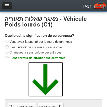
תאו
עמוד הבית
מאגר שאלות תאוריה - Véhicule
מבחן
Poids lourds (C1)
Véhicule automoteur (B)
Quelle est la signification de ce panneau?
Motocycle (A)
Vous avez la priorité sur la route devant vous
Tracteurs (1)
Il est interdit de circuler sur cette voie
Véhicule Poids lourds (C1)
Chaussée à sens unique devant vous
Il est permis de circuler sur cette voie
Poids lourds/remorque (C)
Transport en Commun (D)
מאגר שאלות
Véhicule automoteur (B)
Motocycle (A)
Tracteurs (1)
Véhicule Poids lourds (C1)
השאלה הבאה
השאלה הקודמת