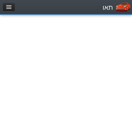
תאו
עמוד הבית
מבחן
Véhicule automoteur (B)
Motocycle (A)
Tracteurs (1)
Véhicule Poids lourds (C1)
Poids lourds/remorque (C)
Transport en Commun (D)
מאגר שאלות
Véhicule automoteur (B)
Motocycle (A)
Tracteurs (1)
Véhicule Poids lourds (C1)