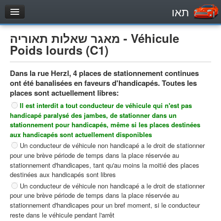
תאו
עמוד הבית
מאגר שאלות תאוריה - Véhicule
מבחן
Poids lourds (C1)
Véhicule automoteur (B)
Dans la rue Herzl, 4 places de stationnement continues
Motocycle (A)
ont été banalisées en faveurs d'handicapés. Toutes les
Tracteurs (1)
places sont actuellement libres:
Il est interdit a tout conducteur de véhicule qui n'est pas
Véhicule Poids lourds (C1)
handicapé paralysé des jambes, de stationner dans un
Poids lourds/remorque (C)
stationnement pour handicapés, même si les places destinées
aux handicapés sont actuellement disponibles
Transport en Commun (D)
Un conducteur de véhicule non handicapé a le droit de stationner
pour une brève période de temps dans la place réservée au
מאגר שאלות
stationnement d'handicapes, tant qu'au moins la moitié des places
Véhicule automoteur (B)
destinées aux handicapés sont libres
Un conducteur de véhicule non handicapé a le droit de stationner
Motocycle (A)
pour une brève période de temps dans la place réservée au
Tracteurs (1)
stationnement d'handicapes pour un bref moment, si le conducteur
reste dans le véhicule pendant l'arrêt
Véhicule Poids lourds (C1)