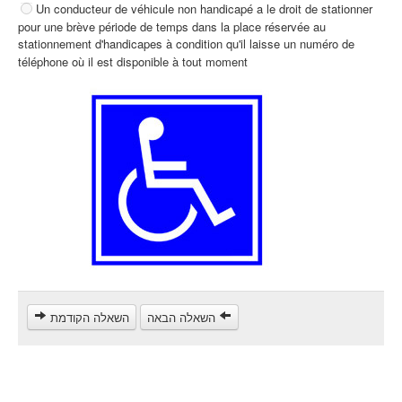
Un conducteur de véhicule non handicapé a le droit de stationner
Poids lourds/remorque (C)
pour une brève période de temps dans la place réservée au
stationnement d'handicapes à condition qu'il laisse un numéro de
Transport en Commun (D)
téléphone où il est disponible à tout moment
קורס תאוריה
ספר תאוריה
צור קשר
השאלה הבאה
השאלה הקודמת