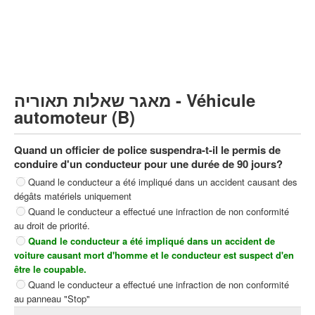
Poids lourds/remorque (C)
Transport en Commun (D)
קורס תאוריה
ספר תאוריה
מאגר שאלות תאוריה - Véhicule
צור קשר
automoteur (B)
Quand un officier de police suspendra-t-il le permis de
conduire d'un conducteur pour une durée de 90 jours?
Quand le conducteur a été impliqué dans un accident causant des
dégâts matériels uniquement
Quand le conducteur a effectué une infraction de non conformité
au droit de priorité.
Quand le conducteur a été impliqué dans un accident de
voiture causant mort d'homme et le conducteur est suspect d'en
être le coupable.
Quand le conducteur a effectué une infraction de non conformité
au panneau "Stop"