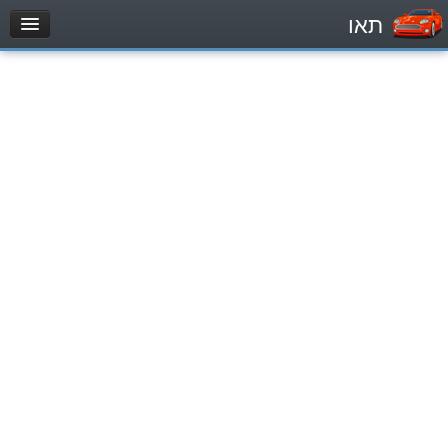
תאו
עמוד הבית
מבחן
Véhicule automoteur (B)
Motocycle (A)
Tracteurs (1)
Véhicule Poids lourds (C1)
Poids lourds/remorque (C)
Transport en Commun (D)
מאגר שאלות
Véhicule automoteur (B)
Motocycle (A)
Tracteurs (1)
Véhicule Poids lourds (C1)