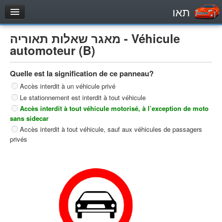
תאו
עמוד הבית
מאגר שאלות תאוריה - Véhicule
מבחן
automoteur (B)
Véhicule automoteur (B)
Quelle est la signification de ce panneau?
Motocycle (A)
Accès interdit à un véhicule privé
Tracteurs (1)
Le stationnement est interdit à tout véhicule
Véhicule Poids lourds (C1)
Accès interdit à tout véhicule motorisé, à l’exception de moto
sans sidecar
Poids lourds/remorque (C)
Accès interdit à tout véhicule, sauf aux véhicules de passagers
privés
Transport en Commun (D)
מאגר שאלות
Véhicule automoteur (B)
Motocycle (A)
Tracteurs (1)
Véhicule Poids lourds (C1)