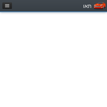
תאו
עמוד הבית
מבחן
Véhicule automoteur (B)
Motocycle (A)
Tracteurs (1)
Véhicule Poids lourds (C1)
Poids lourds/remorque (C)
Transport en Commun (D)
מאגר שאלות
Véhicule automoteur (B)
Motocycle (A)
Tracteurs (1)
Véhicule Poids lourds (C1)