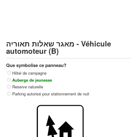
Poids lourds/remorque (C)
Transport en Commun (D)
קורס תאוריה
ספר תאוריה
מאגר שאלות תאוריה - Véhicule
צור קשר
automoteur (B)
Que symbolise ce panneau?
Hôtel de campagne
Auberge de jeunesse
Reserve naturelle
Parking autorisé pour stationnement de nuit