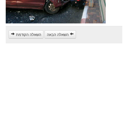
Poids lourds/remorque (C)
Transport en Commun (D)
קורס תאוריה
השאלה הבאה
השאלה הקודמת
ספר תאוריה
צור קשר