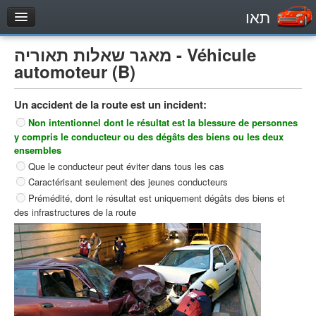
תאו
עמוד הבית
מאגר שאלות תאוריה - Véhicule
מבחן
automoteur (B)
Véhicule automoteur (B)
Un accident de la route est un incident:
Motocycle (A)
Non intentionnel dont le résultat est la blessure de personnes
Tracteurs (1)
y compris le conducteur ou des dégâts des biens ou les deux
ensembles
Véhicule Poids lourds (C1)
Que le conducteur peut éviter dans tous les cas
Poids lourds/remorque (C)
Caractérisant seulement des jeunes conducteurs
Prémédité, dont le résultat est uniquement dégâts des biens et
Transport en Commun (D)
des infrastructures de la route
מאגר שאלות
Véhicule automoteur (B)
Motocycle (A)
Tracteurs (1)
Véhicule Poids lourds (C1)