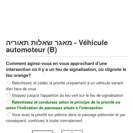
Poids lourds/remorque (C)
Transport en Commun (D)
קורס תאוריה
ספר תאוריה
מאגר שאלות תאוריה - Véhicule
צור קשר
automoteur (B)
Comment agirez-vous en vous approchant d'une
intersection où il y a un feu de signalisation, où clignote le
feu orange?
Ralentissez et cédez la priorité uniquement à un véhicule venant
d'en face de vous
Stoppez jusqu'a l'apparition du feu vert sur le feu de signalisation
Ralentissez et conduisez selon le principe de la priorité ou
selon l'indication de panneaux situés à l'intersection
Vous avez la priorité sur piétons dans le passage piétonnier et par
conséquent, continuez à rouler normalement