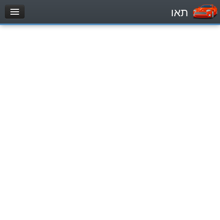
תאו
עמוד הבית
מבחן
Véhicule automoteur (B)
Motocycle (A)
Tracteurs (1)
Véhicule Poids lourds (C1)
Poids lourds/remorque (C)
Transport en Commun (D)
מאגר שאלות
Véhicule automoteur (B)
Motocycle (A)
Tracteurs (1)
Véhicule Poids lourds (C1)