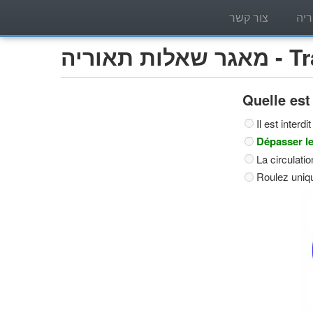
יה
צור קשר
Tracteur)
Quelle est
Il est inter
Dépasser le
La circulatio
Roulez uniqu