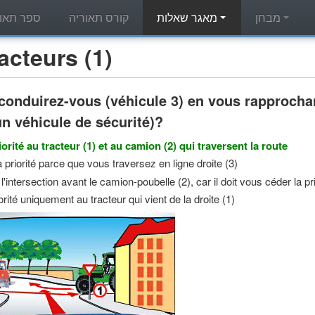
מבחן
מאגר שאלות
קורס תאוריה
ספר תאור
מאגר שאלות תאוריה - s (1
nduirez-vous (véhicule 3) en vous rapprochant
un véhicule de sécurité)?
orité au tracteur (1) et au camion (2) qui traversent la route
 priorité parce que vous traversez en ligne droite (3)
'intersection avant le camion-poubelle (2), car il doit vous céder la pri
rité uniquement au tracteur qui vient de la droite (1)