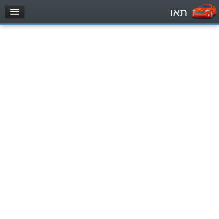
תאו
עמוד הבית
מבחן
Véhicule automoteur (B)
Motocycle (A)
Tracteurs (1)
Véhicule Poids lourds (C1)
Poids lourds/remorque (C)
Transport en Commun (D)
מאגר שאלות
Véhicule automoteur (B)
Motocycle (A)
Tracteurs (1)
Véhicule Poids lourds (C1)