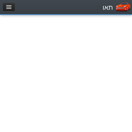
תאו
עמוד הבית
מבחן
Véhicule automoteur (B)
Motocycle (A)
Tracteurs (1)
Véhicule Poids lourds (C1)
Poids lourds/remorque (C)
Transport en Commun (D)
מאגר שאלות
Véhicule automoteur (B)
Motocycle (A)
Tracteurs (1)
Véhicule Poids lourds (C1)