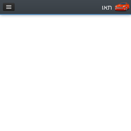
תאו
עמוד הבית
מבחן
Véhicule automoteur (B)
Motocycle (A)
Tracteurs (1)
Véhicule Poids lourds (C1)
Poids lourds/remorque (C)
Transport en Commun (D)
מאגר שאלות
Véhicule automoteur (B)
Motocycle (A)
Tracteurs (1)
Véhicule Poids lourds (C1)